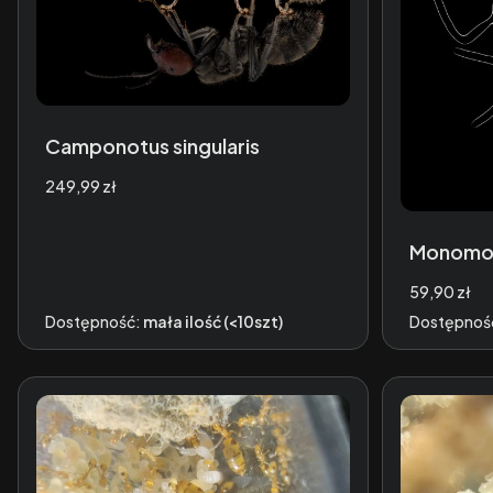
Camponotus singularis
Cena
249,99 zł
Monomor
Cena
59,90 zł
Dostępność:
mała ilość (<10szt)
Dostępnoś