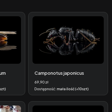
tum
Camponotus japonicus
Cena
69,90 zł
szt)
Dostępność:
mała ilość (<10szt)