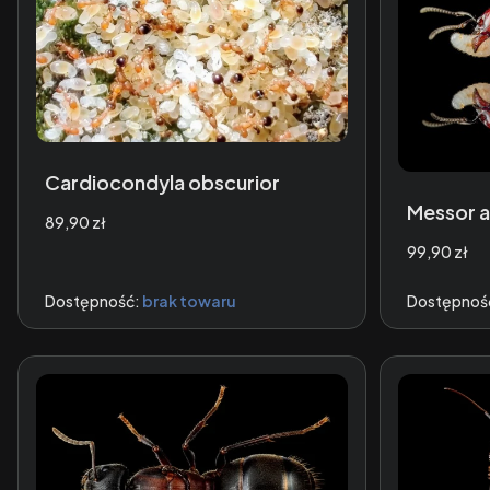
Cardiocondyla obscurior
Messor a
Cena
89,90 zł
Cena
99,90 zł
Dostępność:
brak towaru
Dostępnoś