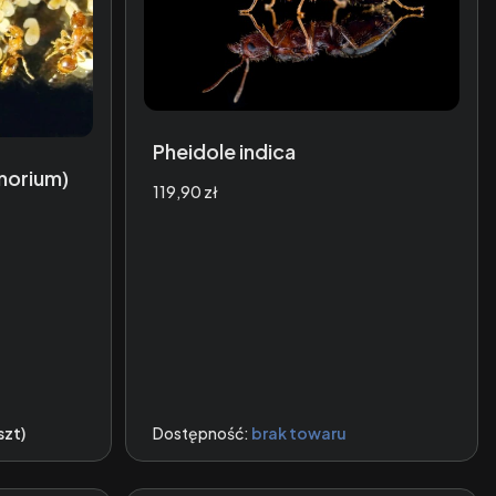
Pheidole indica
morium)
Cena
119,90 zł
szt)
Dostępność:
brak towaru