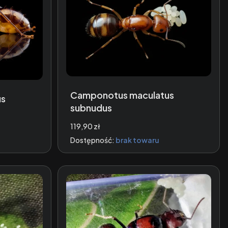
Camponotus maculatus
us
subnudus
Cena
119,90 zł
Dostępność:
brak towaru