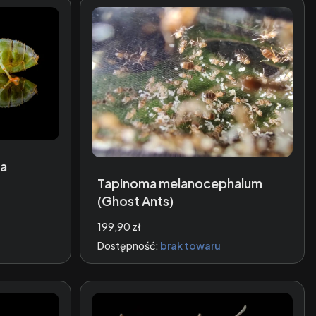
na
Tapinoma melanocephalum
(Ghost Ants)
Cena
199,90 zł
Dostępność:
brak towaru