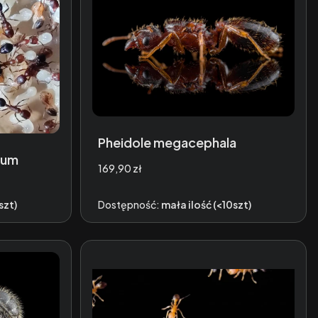
Pheidole megacephala
cum
Cena
169,90 zł
szt)
Dostępność:
mała ilość (<10szt)