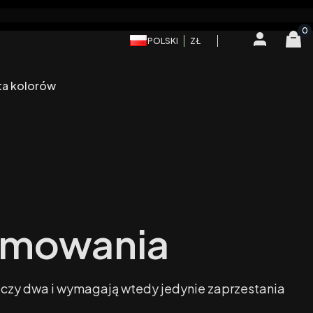
Produ
Zaloguj się
Kos
POLSKI
ZŁ
ta kolorów
imowania
c czy dwa i wymagają wtedy jedynie zaprzestania