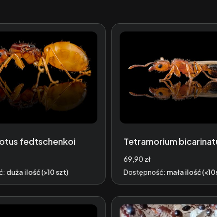
tus fedtschenkoi
Tetramorium bicarina
Cena
69,90 zł
ć:
duża ilość (>10 szt)
Dostępność:
mała ilość (<10