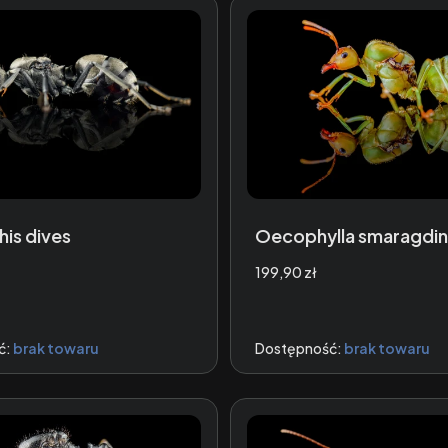
his dives
Oecophylla smaragdi
Cena
199,90 zł
ć:
brak towaru
Dostępność:
brak towaru