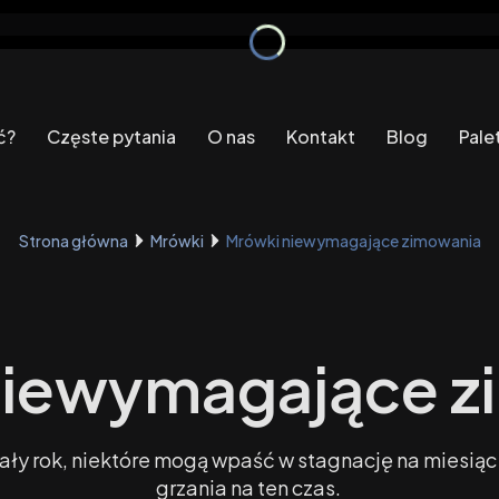
ć?
Częste pytania
O nas
Kontakt
Blog
Pale
Strona główna
Mrówki
Mrówki niewymagające zimowania
niewymagające z
cały rok, niektóre mogą wpaść w stagnację na miesią
grzania na ten czas.