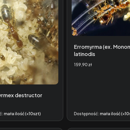
Erromyrma (ex. Mono
latinodis
Cena
159,90 zł
yrmex destructor
ć:
mała ilość (<10szt)
Dostępność:
mała ilość (<10