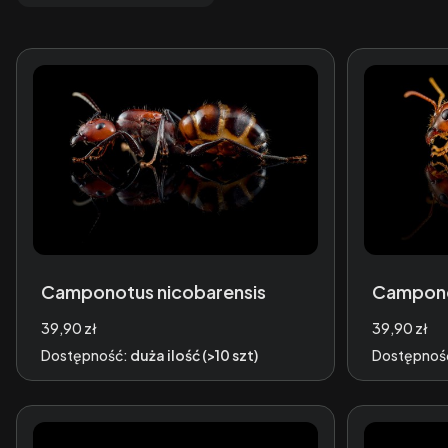
Camponotus nicobarensis
Campono
Cena
Cena
39,90 zł
39,90 zł
Dostępność:
duża ilość (>10 szt)
Dostępnoś