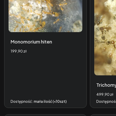
Monomorium hiten
Cena
199,90 zł
Trichom
Cena
499,90 zł
Dostępność:
mała ilość (<10szt)
Dostępnoś