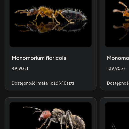
Monomorium floricola
Monomor
Cena
Cena
49,90 zł
139,90 zł
Dostępność:
mała ilość (<10szt)
Dostępnoś