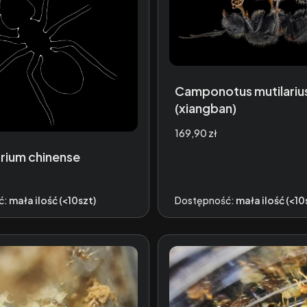
Camponotus mutilariu
(xiangban)
Cena
169,90 zł
ium chinense
ć:
mała ilość (<10szt)
Dostępność:
mała ilość (<10