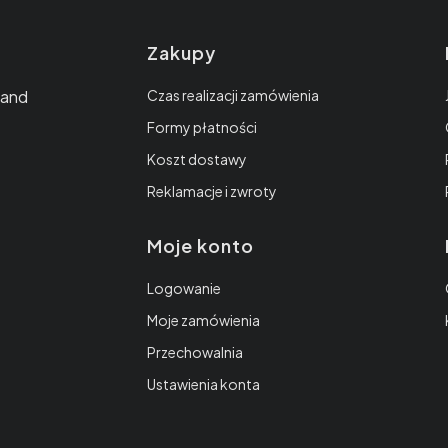
Linki w stopc
Zakupy
 and
Czas realizacji zamówienia
Formy płatności
Koszt dostawy
Reklamacje i zwroty
Moje konto
Logowanie
Moje zamówienia
Przechowalnia
Ustawienia konta