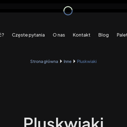
ć?
Częste pytania
O nas
Kontakt
Blog
Pale
Strona główna
Inne
Pluskwiaki
Pluskwiaki