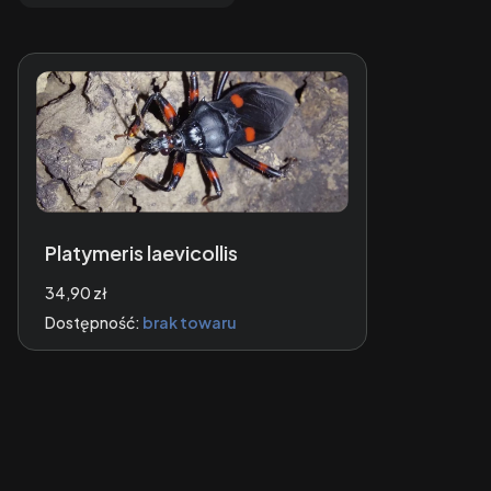
Platymeris laevicollis
Cena
34,90 zł
Dostępność:
brak towaru