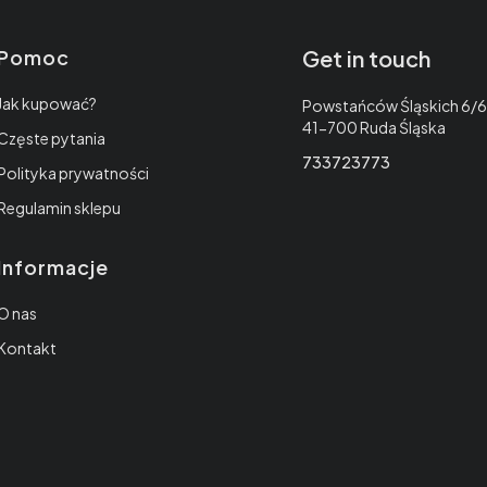
e
Pomoc
Get in touch
Jak kupować?
Adres:
Powstańców Śląskich 6/6
41-700 Ruda Śląska
Częste pytania
733723773
Polityka prywatności
Regulamin sklepu
Informacje
O nas
Kontakt