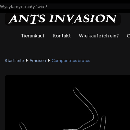
Wysyłamy na cały świat!
Tierankauf
Kontakt
Wie kaufe ich ein?
O
Startseite
Ameisen
Camponotus brutus