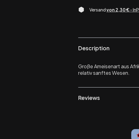
Versand
von 2,30 €
- In
Description
Große Ameisenart aus Afri
relativ sanftes Wesen.
Reviews