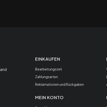
Fußzeilenme
EINKAUFEN
 and
Bearbeitungszeit
Zahlungsarten
Reklamationen und Rückgaben
MEIN KONTO