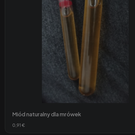
Miód naturalny dla mrówek
Preis
0,91 €