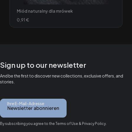
Miód naturalny dla mrówek
Preis
0,91 €
Sign up to our newsletter
And be the first to discover new collections, exclusive offers, and
stories.
Ihre E-Mail-Adresse
Newsletter abonnieren
By subscribing you agree to the Terms of Use & Privacy Policy.