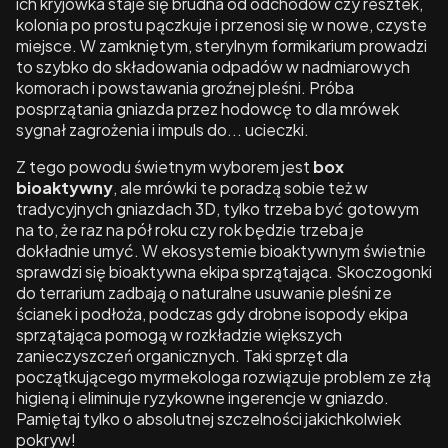
ich kryjówka staje się brudna od odchodów czy resztek,
kolonia po prostu pączkuje i przenosi się w nowe, czyste
miejsce. W zamkniętym, sterylnym formikarium prowadzi
to szybko do składowania odpadów w nadmiarowych
komorach i powstawania groźnej pleśni. Próba
posprzątania gniazda przez hodowcę to dla mrówek
sygnał zagrożenia i impuls do... ucieczki.
Z tego powodu świetnym wyborem jest
box
bioaktywny
, ale mrówki te poradzą sobie też w
tradycyjnych gniazdach 3D, tylko trzeba być gotowym
na to, że raz na pół roku czy rok będzie trzeba je
dokładnie umyć. W ekosystemie bioaktywnym świetnie
sprawdzi się bioaktywna ekipa sprzątająca. Skoczogonki
do terrarium zadbają o naturalne usuwanie pleśni ze
ścianek i podłoża, podczas gdy drobne isopody ekipa
sprzątająca pomogą w rozkładzie większych
zanieczyszczeń organicznych. Taki sprzęt dla
początkującego myrmekologa rozwiązuje problem ze złą
higieną i eliminuje ryzykowne ingerencje w gniazdo.
Pamiętaj tylko o absolutnej szczelności jakichkolwiek
pokryw!