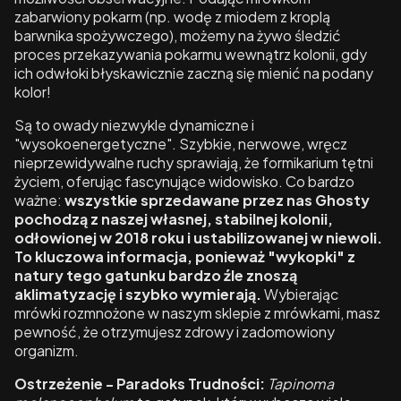
zabarwiony pokarm (np. wodę z miodem z kroplą
barwnika spożywczego), możemy na żywo śledzić
proces przekazywania pokarmu wewnątrz kolonii, gdy
ich odwłoki błyskawicznie zaczną się mienić na podany
kolor!
Są to owady niezwykle dynamiczne i
"wysokoenergetyczne". Szybkie, nerwowe, wręcz
nieprzewidywalne ruchy sprawiają, że formikarium tętni
życiem, oferując fascynujące widowisko. Co bardzo
ważne:
wszystkie sprzedawane przez nas Ghosty
pochodzą z naszej własnej, stabilnej kolonii,
odłowionej w 2018 roku i ustabilizowanej w niewoli.
To kluczowa informacja, ponieważ "wykopki" z
natury tego gatunku bardzo źle znoszą
aklimatyzację i szybko wymierają.
Wybierając
mrówki rozmnożone w naszym sklepie z mrówkami, masz
pewność, że otrzymujesz zdrowy i zadomowiony
organizm.
Ostrzeżenie - Paradoks Trudności:
Tapinoma