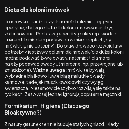
Dieta dla kolonii mrówek
To mrówki o bardzo szybkim metabolizmie i ciągłym
apetycie, dlatego dieta dla kolonii mrówek musi być
zbilansowana. Podstawą energii są cukry (np. woda z
cukrem lub miodem podawana w mikrokroplach, by
mrówki się nie potopiły). Do prawidłowego rozwoju larw
potrzebny jest żywy pokarm dla mrówek (dla dużej kolonii
można podawać żywe owady, natomiast dla małej
należy podawać owady uśmiercone, np. przekrojone lub
zmiażdżone).
Ważna uwaga:
mrówki te bywają
wybredne białkowo i uwielbiają malutkie owady
karmowe, takie jak muszki owocówki czy wylęg
świerszcza. Niesamowicie szybko rozwijają się także na
rybikach. Zazwyczaj jednak ignorują popularne mączniki.
Formikarium i Higiena (Dlaczego
Bioaktywne?)
Z natury gatunek ten nie buduje stałych gniazd. Kiedy