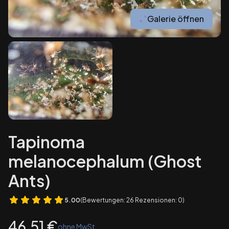
Galerie öffnen
Tapinoma
melanocephalum (Ghost
Ants)
5.00
(Bewertungen: 26 Rezensionen: 0)
Preis
46,51 €
ohne MwSt.