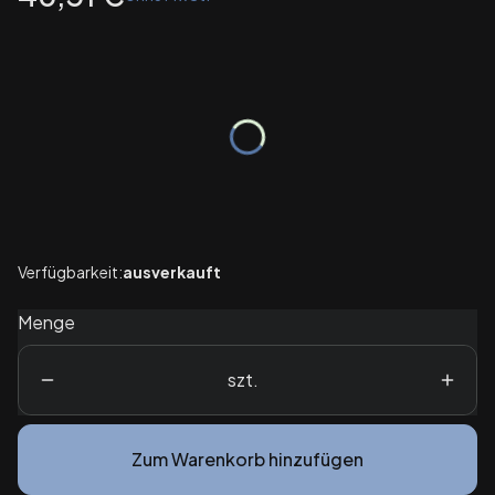
Wybierz wariant produktu:
Einzelne Varianten können preislich abweichen
*
Koloniegröße
Auswählen
Verfügbarkeit:
ausverkauft
Menge
szt.
Zum Warenkorb hinzufügen