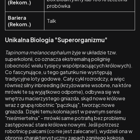
(Rekom.)
probówka
Bariera
Talk
(Rekom.)
Unikalna Biologia "Superorganizmu"
Tapinoma melanocephalum
żyje w układzie tzw.
superkolonii, co oznacza ekstremalną poliginię
(obecność wielu tysięcy współpracujących królowych).
Co fascynujące, u tego gatunku nie występują
tradycyjne loty godowe. Cały cykl rozrodczy, a więc
również silny inbreeding (krzyżowanie wsobne, na które
mrówki te są wyjątkowo odporne), odbywa się we
wnętrzu macierzystego gniazda, skąd nowe królowe
wraz z grupą robotnic "pączkują", tworząc nowe
gniazda. Dzięki temu kolonia jest w pewnym sensie
"nieśmiertelna" - mrówki same potrafią bez problemu
zastępować stare królowe nowymi. Jeśli potrzesz
robotnicę palcami (co nie jest zalecane!), wydzieli ona w
obronie charakterystyczny zapach zgniłego kokosa.