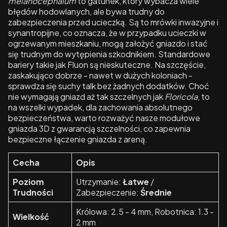
melanocephalum
to gatunek, który wybacza wiele
błędów hodowlanych, ale bywa trudny do
zabezpieczenia przed ucieczką. Są to mrówki inwazyjne i
synantropijne, co oznacza, że w przypadku ucieczki w
ogrzewanym mieszkaniu, mogą założyć gniazdo i stać
się trudnym do wytępienia szkodnikiem. Standardowe
bariery takie jak Fluon są nieskuteczne. Na szczęście,
zaskakująco dobrze - nawet w dużych koloniach -
sprawdza się suchy talk bez żadnych dodatków. Choć
nie wymagają gniazd aż tak szczelnych jak
Floricola
, to
na wszelki wypadek, dla zachowania absolutnego
bezpieczeństwa, warto rozważyć nasze modułowe
gniazda 3D z gwarancją szczelności, co zapewnia
bezpieczne łączenie gniazda z areną.
Cecha
Opis
Poziom
Utrzymanie:
Łatwe
/
Trudności
Zabezpieczenie:
Średnie
Królowa: 2.5 - 4 mm, Robotnica: 1.3 -
Wielkość
2 mm