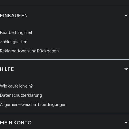
Fußzeilenmenü
EINKAUFEN
Bearbeitungszeit
Zahlungsarten
Reklamationen und Rückgaben
HILFE
Wie kaufe ich ein?
Datenschutzerklärung
Allgemeine Geschäftsbedingungen
MEIN KONTO