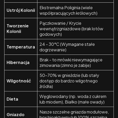
Ekstremalna Poliginia (wiele
Ustrój Kolonii
współpracujących królowych)
Pączkowanie / Krycie
Tworzenie
wewnątrzgniazdowe (brak lotów
Kolonii
godowych)
24 - 30°C (Wymagane stałe
Temperatura
dogrzewanie)
Brak - to mrówki niewymagające
Hibernacja
zimowania (zimno je zabije)
50-70% w gnieździe (lub stały
Wilgotność
dostęp do bardzo wilgotnego
źródła)
Węglowodany (np. woda z cukrem
Dieta
lub miodem), Białko (małe owady)
Nasze szczelne gniazda modułowe,
Gniazdo
box bioaktywny lub 100% szczelna