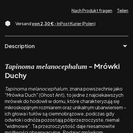
Nach Produkt fragen
Teilen
Versand
von 2,30 €
- InPost Kurier (Polen)
Description
- Mrówki
Tapinoma melanocephalum
Duchy
Tapinoma melanocephalum
, znana powszechnie jako
"Mrówka Duch" (Ghost Ant), to jedne z najciekawszych
mrówek do hodowli w domu, które charakteryzują się
mikroskopijnym rozmiarem oraz unikalnym ubarwieniem -
ich głowa i tułów są ciemnobrązowe, podczas gdy
odwłok i odnóża pozostają półprzezroczyste, niemal
"widmowe". Ta przezroczystość daje niesamowite
możliwości obserwacyjne. Podając mrówkom