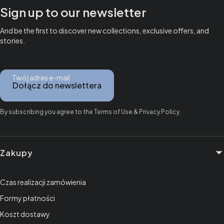
Sign up to our newsletter
And be the first to discover new collections, exclusive offers, and
stories.
Twój adres e-mail
Dołącz do newslettera
By subscribing you agree to the Terms of Use & Privacy Policy.
Linki w stopce
Zakupy
Czas realizacji zamówienia
Formy płatności
Koszt dostawy