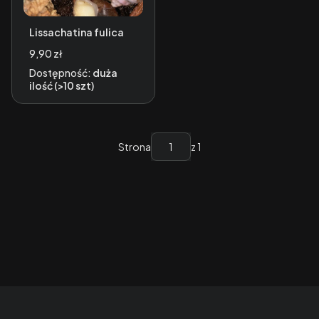
Lissachatina fulica
Cena
9,90 zł
Dostępność:
duża
ilość (>10 szt)
Strona
z 1