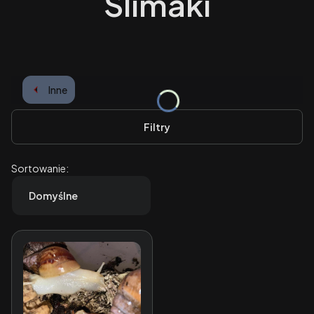
Ślimaki
Inne
Filtry
Lista produktów
Sortowanie:
Domyślne