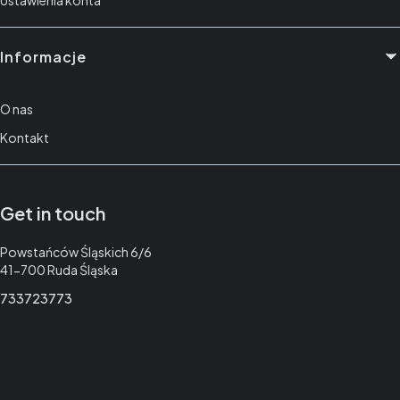
Informacje
O nas
Kontakt
Get in touch
Adres:
Powstańców Śląskich 6/6
41-700 Ruda Śląska
733723773