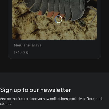
Merulanella lava
Preis
174,47 €
Sign up to our newsletter
And be the first to discover new collections, exclusive offers, and
stories.