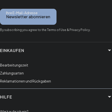
Ihre E-Mail-Adresse
Newsletter abonnieren
By subscribing you agree to the Terms of Use & Privacy Policy.
Fußzeilenmenü
EINKAUFEN
Bearbeitungszeit
Zahlungsarten
Reklamationen und Rückgaben
HILFE
Wie kaufe ich ein?