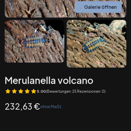
Galerie öffnen
Merulanella volcano
5.00
(Bewertungen: 25 Rezensionen: 0)
Preis
232,63 €
ohne MwSt.
Wybierz wariant produktu: