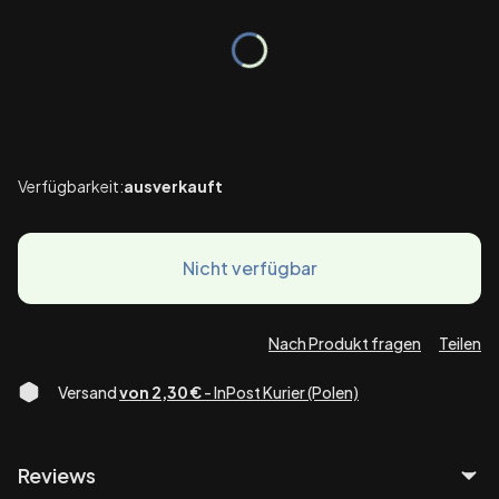
Einzelne Varianten können preislich abweichen
*
Paket
Auswählen
Verfügbarkeit:
ausverkauft
Nicht verfügbar
Nach Produkt fragen
Teilen
Versand
von 2,30 €
- InPost Kurier (Polen)
Reviews