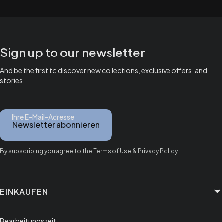
Sign up to our newsletter
And be the first to discover new collections, exclusive offers, and
stories.
Ihre E-Mail-Adresse
Newsletter abonnieren
By subscribing you agree to the Terms of Use & Privacy Policy.
Fußzeilenmenü
EINKAUFEN
Bearbeitungszeit