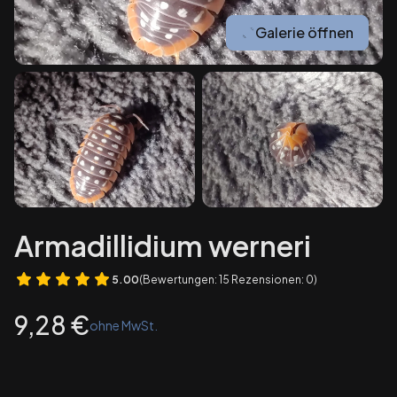
Galerie öffnen
Armadillidium werneri
5.00
(Bewertungen: 15 Rezensionen: 0)
Preis
9,28 €
ohne MwSt.
Wybierz wariant produktu: