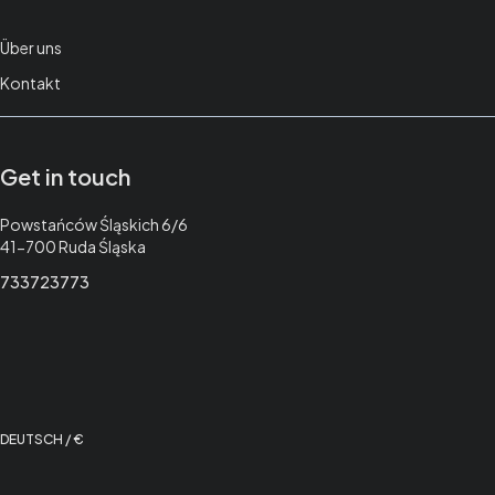
Über uns
Kontakt
Get in touch
Adresse:
Powstańców Śląskich 6/6
41-700 Ruda Śląska
733723773
DEUTSCH / €