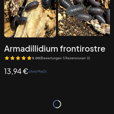
Armadillidium frontirostre
5.00
(Bewertungen: 5 Rezensionen: 0)
Preis
13,94 €
ohne MwSt.
Wybierz wariant produktu:
Einzelne Varianten können preislich abweichen
*
Paket