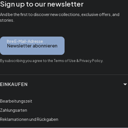
Sign up to our newsletter
And be the first to discover new collections, exclusive offers, and
stories.
Ihre E-Mail-Adresse
Newsletter abonnieren
By subscribing you agree to the Terms of Use & Privacy Policy.
Fußzeilenmenü
EINKAUFEN
Bearbeitungszeit
Zahlungsarten
Reklamationen und Rückgaben