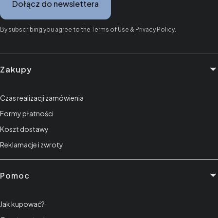
Dołącz do newslettera
By subscribing you agree to the Terms of Use & Privacy Policy.
Linki w stopce
Zakupy
Czas realizacji zamówienia
Formy płatności
Koszt dostawy
Reklamacje i zwroty
Pomoc
Jak kupować?