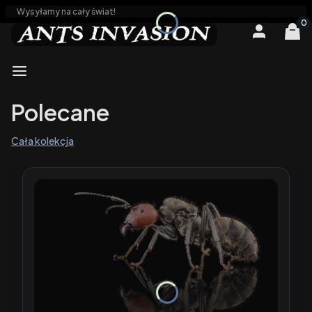
Wysyłamy na cały świat!
Produ
Zaloguj się
Kos
Menu
Polecane
Cała kolekcja