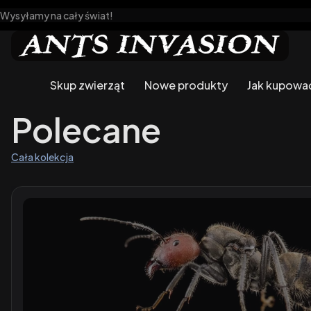
Wysyłamy na cały świat!
Skup zwierząt
Nowe produkty
Jak kupowa
Polecane
Cała kolekcja