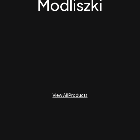
Modliszki
View All Products