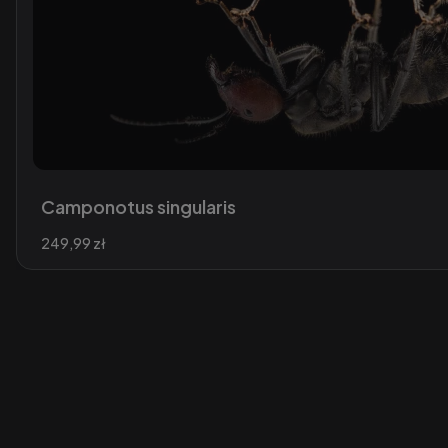
Camponotus singularis
Cena
249,99 zł