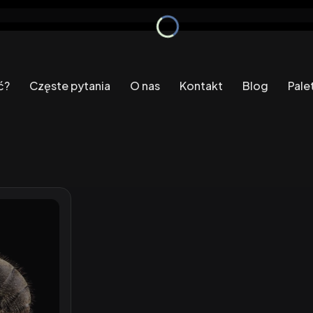
ć?
Częste pytania
O nas
Kontakt
Blog
Pale